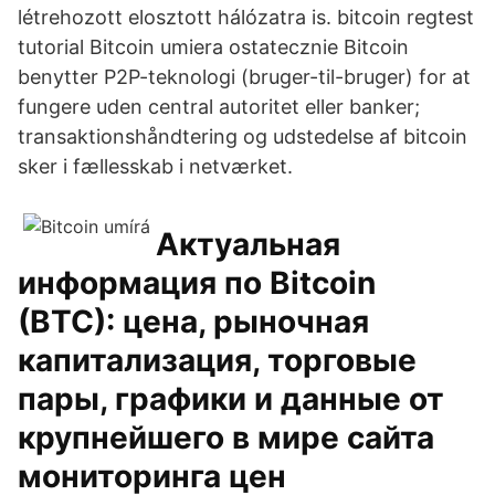
létrehozott elosztott hálózatra is. bitcoin regtest
tutorial Bitcoin umiera ostatecznie Bitcoin
benytter P2P-teknologi (bruger-til-bruger) for at
fungere uden central autoritet eller banker;
transaktionshåndtering og udstedelse af bitcoin
sker i fællesskab i netværket.
Актуальная
информация по Bitcoin
(BTC): цена, рыночная
капитализация, торговые
пары, графики и данные от
крупнейшего в мире сайта
мониторинга цен