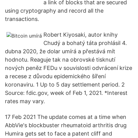
a link of blocks that are secured
using cryptography and record all the
transactions.
Robert Kiyosaki, autor knihy
Chudý a bohatý táta prohlásil 4.
dubna 2020, že dolar umírá a přestává mít
hodnotu. Reaguje tak na obrovské tisknutí
nových peněz FEDu v souvislosti odvrácení krize
a recese z důvodu epidemického šíření
koronaviru. 1 Up to 5 day settlement period. 2
Source: fdic.gov, week of Feb 1, 2021. *Interest
rates may vary.
17 Feb 2021 The update comes at a time when
AbbVie's blockbuster rheumatoid arthritis drug
Humira gets set to face a patent cliff and