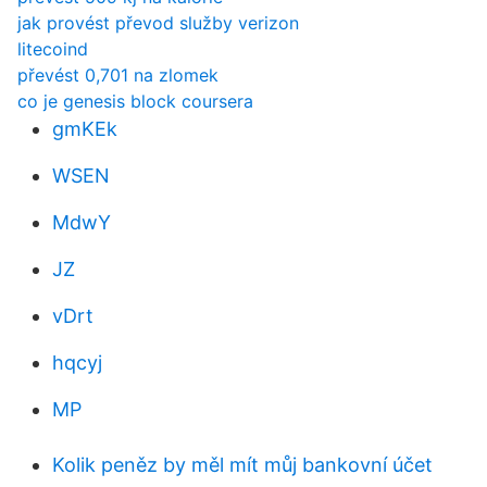
jak provést převod služby verizon
litecoind
převést 0,701 na zlomek
co je genesis block coursera
gmKEk
WSEN
MdwY
JZ
vDrt
hqcyj
MP
Kolik peněz by měl mít můj bankovní účet