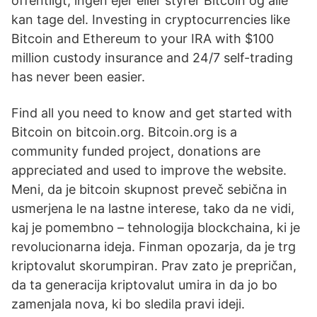
offentligt, ingen ejer eller styrer Bitcoin og alle
kan tage del. Investing in cryptocurrencies like
Bitcoin and Ethereum to your IRA with $100
million custody insurance and 24/7 self-trading
has never been easier.
Find all you need to know and get started with
Bitcoin on bitcoin.org. Bitcoin.org is a
community funded project, donations are
appreciated and used to improve the website.
Meni, da je bitcoin skupnost preveč sebična in
usmerjena le na lastne interese, tako da ne vidi,
kaj je pomembno – tehnologija blockchaina, ki je
revolucionarna ideja. Finman opozarja, da je trg
kriptovalut skorumpiran. Prav zato je prepričan,
da ta generacija kriptovalut umira in da jo bo
zamenjala nova, ki bo sledila pravi ideji.