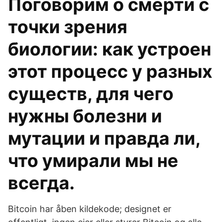
Поговорим о смерти с
точки зрения
биологии: как устроен
этот процесс у разных
существ, для чего
нужны болезни и
мутации и правда ли,
что умирали мы не
всегда.
Bitcoin har åben kildekode; designet er