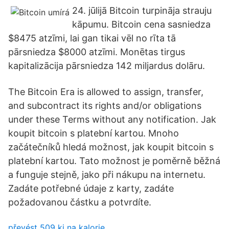
24. jūlijā Bitcoin turpināja strauju
kāpumu. Bitcoin cena sasniedza
$8475 atzīmi, lai gan tikai vēl no rīta tā
pārsniedza $8000 atzīmi. Monētas tirgus
kapitalizācija pārsniedza 142 miljardus dolāru.
The Bitcoin Era is allowed to assign, transfer,
and subcontract its rights and/or obligations
under these Terms without any notification. Jak
koupit bitcoin s platební kartou. Mnoho
začátečníků hledá možnost, jak koupit bitcoin s
platební kartou. Tato možnost je poměrně běžná
a funguje stejně, jako při nákupu na internetu.
Zadáte potřebné údaje z karty, zadáte
požadovanou částku a potvrdíte.
převést 509 kj na kalorie