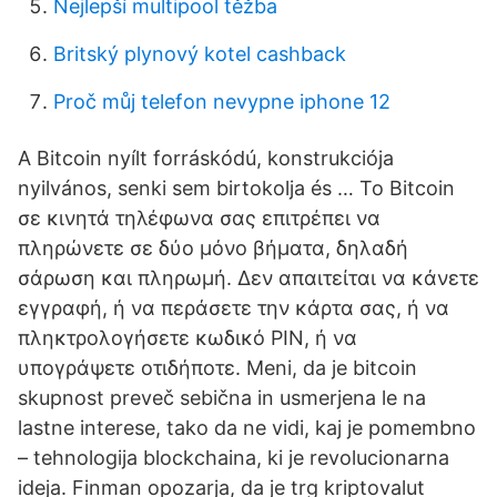
Nejlepší multipool těžba
Britský plynový kotel cashback
Proč můj telefon nevypne iphone 12
A Bitcoin nyílt forráskódú, konstrukciója
nyilvános, senki sem birtokolja és … Το Bitcoin
σε κινητά τηλέφωνα σας επιτρέπει να
πληρώνετε σε δύο μόνο βήματα, δηλαδή
σάρωση και πληρωμή. Δεν απαιτείται να κάνετε
εγγραφή, ή να περάσετε την κάρτα σας, ή να
πληκτρολογήσετε κωδικό PIN, ή να
υπογράψετε οτιδήποτε. Meni, da je bitcoin
skupnost preveč sebična in usmerjena le na
lastne interese, tako da ne vidi, kaj je pomembno
– tehnologija blockchaina, ki je revolucionarna
ideja. Finman opozarja, da je trg kriptovalut