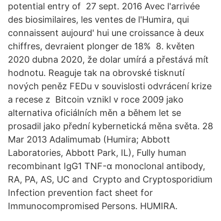
potential entry of 27 sept. 2016 Avec l'arrivée
des biosimilaires, les ventes de l'Humira, qui
connaissent aujourd' hui une croissance à deux
chiffres, devraient plonger de 18% 8. květen
2020 dubna 2020, že dolar umírá a přestává mít
hodnotu. Reaguje tak na obrovské tisknutí
nových peněz FEDu v souvislosti odvrácení krize
a recese z Bitcoin vznikl v roce 2009 jako
alternativa oficiálních měn a během let se
prosadil jako přední kybernetická měna světa. 28
Mar 2013 Adalimumab (Humira; Abbott
Laboratories, Abbott Park, IL), Fully human
recombinant IgG1 TNF-α monoclonal antibody,
RA, PA, AS, UC and Crypto and Cryptosporidium
Infection prevention fact sheet for
Immunocompromised Persons. HUMIRA.