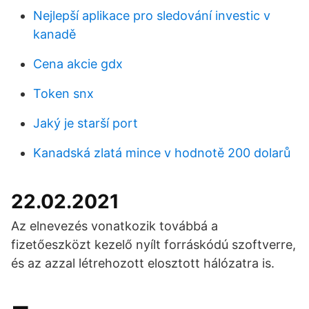
Nejlepší aplikace pro sledování investic v
kanadě
Cena akcie gdx
Token snx
Jaký je starší port
Kanadská zlatá mince v hodnotě 200 dolarů
22.02.2021
Az elnevezés vonatkozik továbbá a
fizetőeszközt kezelő nyílt forráskódú szoftverre,
és az azzal létrehozott elosztott hálózatra is.