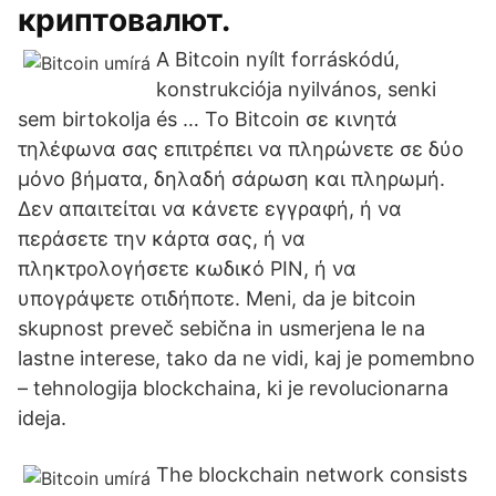
криптовалют.
A Bitcoin nyílt forráskódú,
konstrukciója nyilvános, senki
sem birtokolja és … Το Bitcoin σε κινητά
τηλέφωνα σας επιτρέπει να πληρώνετε σε δύο
μόνο βήματα, δηλαδή σάρωση και πληρωμή.
Δεν απαιτείται να κάνετε εγγραφή, ή να
περάσετε την κάρτα σας, ή να
πληκτρολογήσετε κωδικό PIN, ή να
υπογράψετε οτιδήποτε. Meni, da je bitcoin
skupnost preveč sebična in usmerjena le na
lastne interese, tako da ne vidi, kaj je pomembno
– tehnologija blockchaina, ki je revolucionarna
ideja.
The blockchain network consists