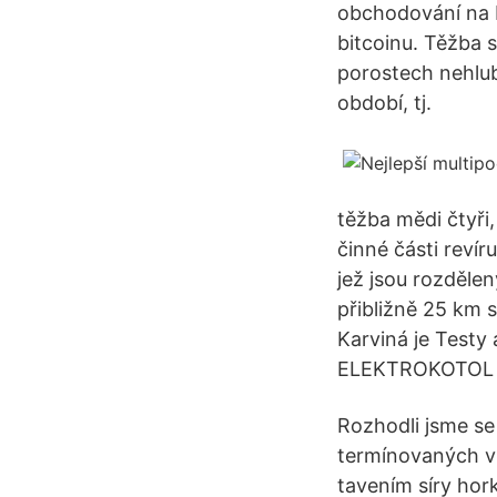
obchodování na b
bitcoinu. Těžba 
porostech nehlu
období, tj.
těžba mědi čtyři
činné části reví
jež jsou rozdělen
přibližně 25 km 
Karviná je Testy
ELEKTROKOTOL 
Rozhodli jsme se 
termínovaných vk
tavením síry hor