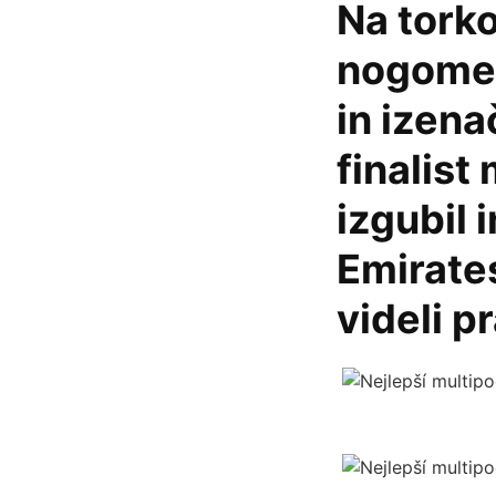
Na torko
nogometa
in izena
finalist
izgubil 
Emirates
videli p