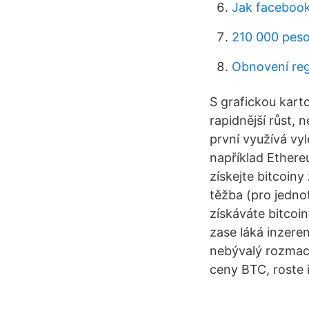
Jak facebook
210 000 peso
Obnovení reg
S grafickou karto
rapidnější růst, 
první využívá vyl
například Ethere
získejte bitcoiny
těžba (pro jednot
získáváte bitcoi
zase láká inzere
nebývalý rozmach
ceny BTC, roste 