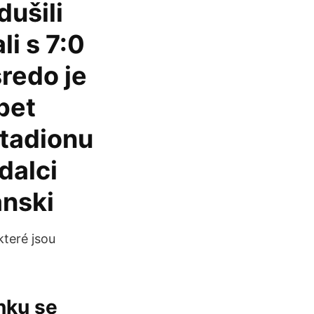
dušili
i s 7:0
sredo je
pet
 štadionu
dalci
anski
teré jsou
nku se