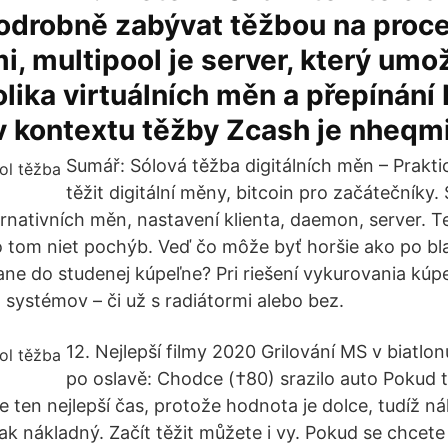
drobně zabývat těžbou na proce
i, multipool je server, který umo
lika virtuálních měn a přepínání 
v kontextu těžby Zcash je nheqm
Sumář: Sólová těžba digitálních měn – Prakti
těžit digitální měny, bitcoin pro začátečníky.
ernativních měn, nastavení klienta, daemon, server. 
o tom niet pochýb. Veď čo môže byť horšie ako po 
vane do studenej kúpeľne? Pri riešení vykurovania kúp
 systémov – či už s radiátormi alebo bez.
12. Nejlepší filmy 2020 Grilování MS v biatlo
po oslavě: Chodce (†80) srazilo auto Pokud t
je ten nejlepší čas, protože hodnota je dolce, tudíž 
ak nákladný. Začít těžit můžete i vy. Pokud se chcet