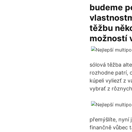
budeme po
vlastnostm
těžbu něko
možností 
sólová těžba alt
rozhodne patrí, 
kúpeli vyliezť z 
vybrať z rôznych
přemýšlíte, nyní 
finančně vůbec t