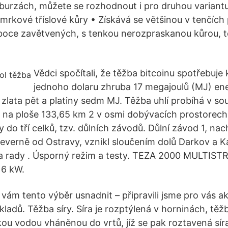
urzách, můžete se rozhodnout i pro druhou variantu,
smrkové tříslové kůry • Získává se většinou v tenčíc
boce zavětvených, s tenkou nerozpraskanou kůrou, t
Vědci spočítali, že těžba bitcoinu spotřebuje
jednoho dolaru zhruba 17 megajoulů (MJ) ene
, zlata pět a platiny sedm MJ. Těžba uhlí probíhá v s
ru na ploše 133,65 km 2 v osmi dobývacích prostorech
y do tří celků, tzv. důlních závodů. Důlní závod 1, nac
severně od Ostravy, vznikl sloučením dolů Darkov a Ka
 a rady . Úsporný režim a testy. TEZA 2000 MULTIS
6 kW.
vám tento výběr usnadnit – připravili jsme pro vás ak
ladů. Těžba síry. Síra je rozptýlená v horninách, těž
kou vodou vháněnou do vrtů, jíž se pak roztavená sí