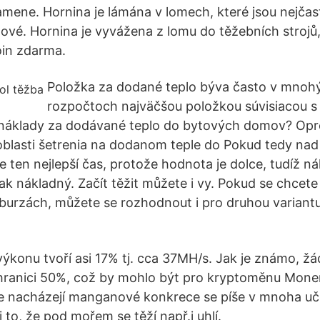
mene. Hornina je lámána v lomech, které jsou nejčas
vé. Hornina je vyvážena z lomu do těžebních strojů
oin zdarma.
Položka za dodané teplo býva často v mnoh
rozpočtoch najväčšou položkou súvisiacou s 
ť náklady za dodávané teplo do bytových domov? Opr
lasti šetrenia na dodanom teple do Pokud tedy nad 
je ten nejlepší čas, protože hodnota je dolce, tudíž 
ak nákladný. Začít těžit můžete i vy. Pokud se chcet
urzách, můžete se rozhodnout i pro druhou variantu,
konu tvoří asi 17% tj. cca 37MH/s. Jak je známo, žá
 hranici 50%, což by mohlo být pro kryptoměnu Mone
e nacházejí manganové konkrece se píše v mnoha uč
i to, že pod mořem se těží např.i uhlí.