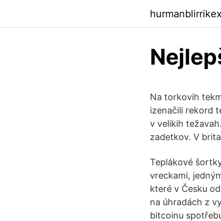
hurmanblirrike
Nejlep
Na torkovih tekma
izenačili rekord 
v velikih težavah
zadetkov. V brit
Teplákové šortk
vreckami, jedný
které v Česku od
na úhradách z vy
bitcoinu spotřeb