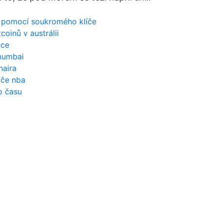
n pomocí soukromého klíče
coinů v austrálii
nce
mumbai
naira
áče nba
o času