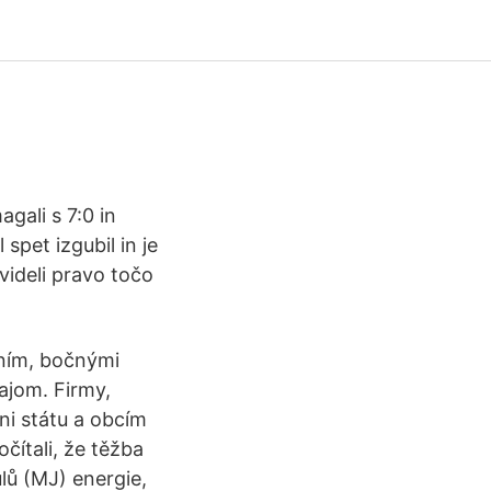
gali s 7:0 in
spet izgubil in je
videli pravo točo
ním, bočnými
jom. Firmy,
ni státu a obcím
čítali, že těžba
lů (MJ) energie,