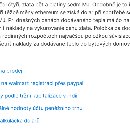
i čtyři, zlata pět a platiny sedm MJ. Obdobně je to i
i těžbě měny ethereum se získá dolar při spotřebě 
 MJ. Pri dnešných cenách dodávaného tepla má čo na
triť náklady na vykurovanie cenu zlata. Položka za d
 rodinných rozpočtoch najväčšou položkou súvisiaco
šetriť náklady za dodávané teplo do bytových domo
 na prodej
 na walmart registraci přes paypal
y podle tržní kapitalizace v indii
eálné hodnoty účtu peněžního trhu
alkulačka dolarů