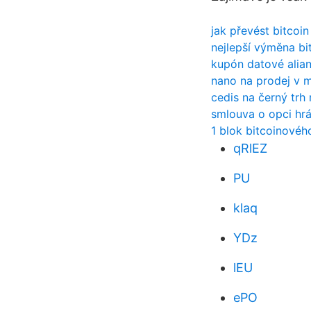
jak převést bitcoi
nejlepší výměna bit
kupón datové alia
nano na prodej v 
cedis na černý trh 
smlouva o opci hr
1 blok bitcoinovéh
qRlEZ
PU
klaq
YDz
lEU
ePO