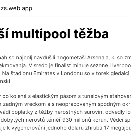
xzs.web.app
ší multipool těžba
h so najbolj navdušili nogometaši Arsenala, ki so zma
tekmovanja. V sredo je finalist minule sezone Liverpool 
. Na štadionu Emirates v Londonu so v torek gledalci 
anski
y po kolená s elastickým pásom s tunelovým sťahova
m zadným vreckom a s neopracovaným spodným okra
vádí poplatky z těžby nerostných surovin, odvedly lo
dobytých nerostů téměř 930 milionů korun. Vědci spo
uje k vygenerování jednoho dolaru zhruba 17 megajou