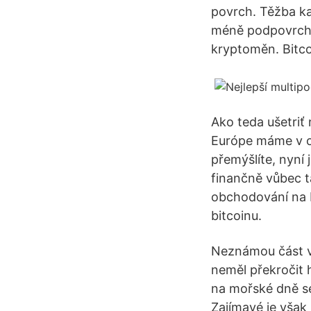
povrch. Těžba ka
méně podpovrcho
kryptoměn. Bitc
Ako teda ušetri
Európe máme v ob
přemýšlíte, nyní 
finančně vůbec t
obchodování na b
bitcoinu.
Neznámou část vý
neměl překročit
na mořské dně s
Zajímavé je však 