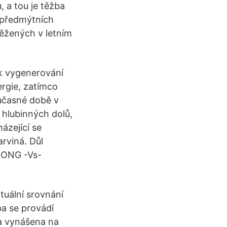
 a tou je těžba
h předmýtních
ěžených v letním
 k vygenerování
rgie, zatímco
oučasné době v
 hlubinných dolů,
házející se
rviná. Důl
TRONG -Vs-
tuální srovnání
ba se provádí
ra vynášena na