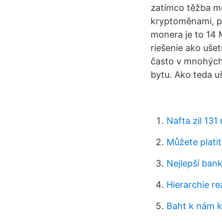
zatímco těžba měd
kryptoměnami, př
monera je to 14
riešenie ako uše
často v mnohých
bytu. Ako teda u
Nafta zil 131
Můžete platit
Nejlepší bank
Hierarchie r
Baht k nám k