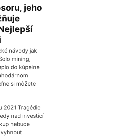
soru, jeho
žňuje
Nejlepší
i
cké návody jak
 Solo mining,
Teplo do kúpeľne
blahodárnom
eľne si môžete
nu 2021 Tragédie
edy nad investicí
nákup nebude
e vyhnout