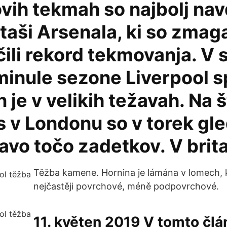
vih tekmah so najbolj nav
ši Arsenala, ki so zmagal
čili rekord tekmovanja. V 
 minule sezone Liverpool s
in je v velikih težavah. Na
 v Londonu so v torek gle
ravo točo zadetkov. V brit
Těžba kamene. Hornina je lámána v lomech, k
nejčastěji povrchové, méně podpovrchové.
11. květen 2019 V tomto člá