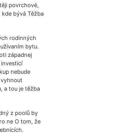
těji povrchové,
, kde bývá Těžba
ých rodinných
užívaním bytu.
oti západnej
investicí
nákup nebude
e vyhnout
 a tou je těžba
dný z poolů by
ro ne O tom, že
ebnících.