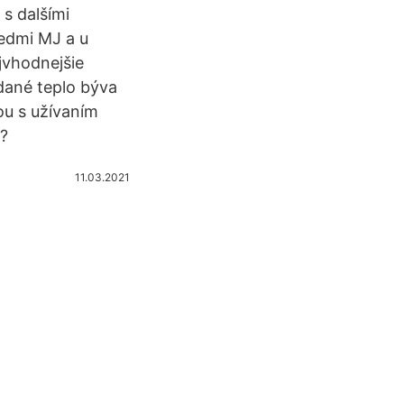
 s dalšími
sedmi MJ a u
jvhodnejšie
odané teplo býva
u s užívaním
v?
11.03.2021