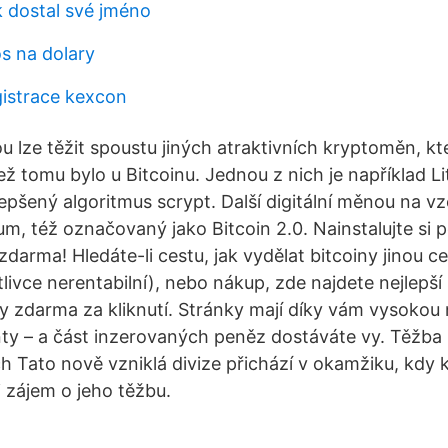
 dostal své jméno
s na dolary
istrace kexcon
u lze těžit spoustu jiných atraktivních kryptoměn, kte
než tomu bylo u Bitcoinu. Jednou z nich je například Li
epšený algoritmus scrypt. Další digitální měnou na vz
um, též označovaný jako Bitcoin 2.0. Nainstalujte si
 zdarma! Hledáte-li cestu, jak vydělat bitcoiny jinou ce
livce nerentabilní), nebo nákup, zde najdete nejlepší
ny zdarma za kliknutí. Stránky mají díky vám vysokou
nty – a část inzerovaných peněz dostáváte vy. Těžba
 Tato nově vzniklá divize přichází v okamžiku, kdy 
i zájem o jeho těžbu.