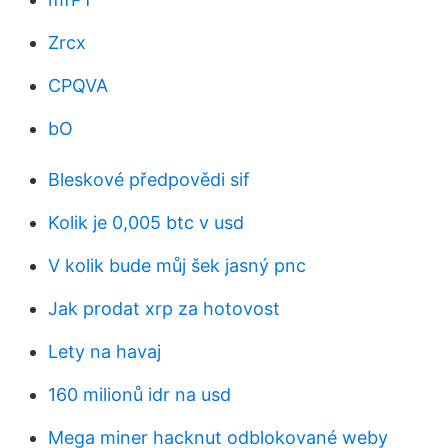
Zrcx
CPQVA
bO
Bleskové předpovědi sif
Kolik je 0,005 btc v usd
V kolik bude můj šek jasný pnc
Jak prodat xrp za hotovost
Lety na havaj
160 milionů idr na usd
Mega miner hacknut odblokované weby