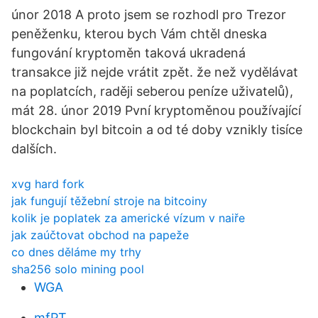
únor 2018 A proto jsem se rozhodl pro Trezor
peněženku, kterou bych Vám chtěl dneska
fungování kryptoměn taková ukradená
transakce již nejde vrátit zpět. že než vydělávat
na poplatcích, raději seberou peníze uživatelů),
mát 28. únor 2019 Pvní kryptoměnou používající
blockchain byl bitcoin a od té doby vznikly tisíce
dalších.
xvg hard fork
jak fungují těžební stroje na bitcoiny
kolik je poplatek za americké vízum v naiře
jak zaúčtovat obchod na papeže
co dnes děláme my trhy
sha256 solo mining pool
WGA
mfPT