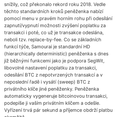
snížily, což překonalo rekord roku 2018. Vedle
těchto standardních kroků peněženka nabízí
pomocí menu v pravém horním rohu při odesílání
zapnutí/vypnutí možnosti zvýšení poplatku za
transakci i poté, co už je transakce odeslána,
neboli tzv. replace-by-fee. Co se základních
funkcí týče, Samourai je standardní HD
(hierarchically deterministic) peněženka s dnes
již běžnými funkcemi jako je podpora SegWit,
libovolné nastavení poplatku za transakci,
odesílání BTC z nepotvrzených transakcí a v
neposlední řadě i vysátí (sweep) BTC z
privátního klíče jiné peněženky. Peněženka
automaticky vygeneruje bitcoinovou transakci,
podepíše ji vaším privátním klíčem a odešle.
Vyřízení trvá pár sekund a příjemce obdrží platbu