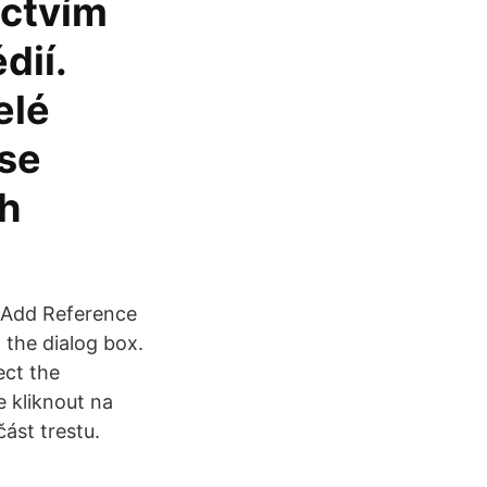
ictvím
dií.
elé
 se
ch
 Add Reference
 the dialog box.
ect the
 kliknout na
část trestu.