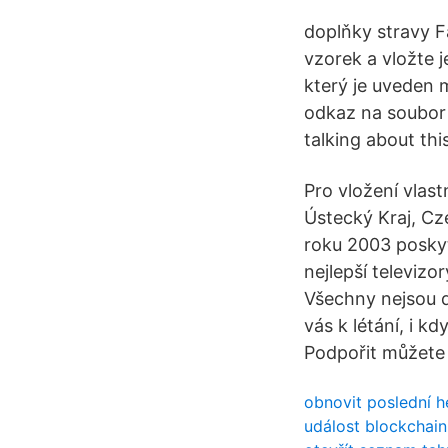
doplňky stravy F
vzorek a vložte j
který je uveden 
odkaz na soubor 
talking about this
Pro vložení vlas
Ústecký Kraj, Cze
roku 2003 poskyt
nejlepší televizo
Všechny nejsou dr
vás k létání, i k
Podpořit můžete 
obnovit poslední h
událost blockchain