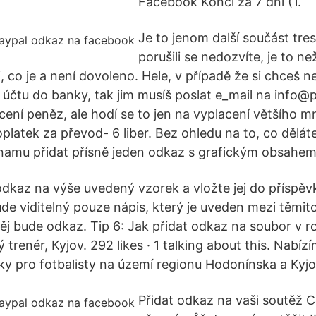
Facebook Končí za 7 dní (1.
Je to jenom další součást tres
porušili se nedozvíte, je to n
i, co je a není dovoleno. Hele, v případě že si chceš n
 účtu do banky, tak jim musíš poslat e_mail na info
cení peněz, ale hodí se to jen na vyplacení většího m
 poplatek za převod- 6 liber. Bez ohledu na to, co děl
namu přidat přísně jeden odkaz s grafickým obsahem
dkaz na výše uvedený vzorek a vložte jej do příspěvk
de viditelný pouze nápis, který je uveden mezi těmi
ěj bude odkaz. Tip 6: Jak přidat odkaz na soubor v 
 trenér, Kyjov. 292 likes · 1 talking about this. Nabízí
ky pro fotbalisty na území regionu Hodonínska a Kyj
Přidat odkaz na vaši soutěž C