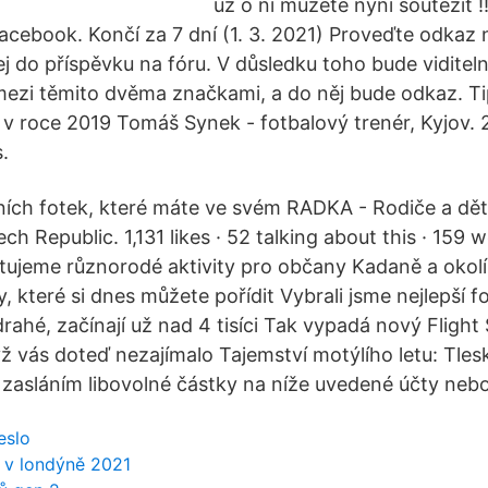
už o ní můžete nyní soutěžit ‼
acebook. Končí za 7 dní (1. 3. 2021) Proveďte odkaz
ej do příspěvku na fóru. V důsledku toho bude viditel
mezi těmito dvěma značkami, a do něj bude odkaz. Tip
v roce 2019 Tomáš Synek - fotbalový trenér, Kyjov. 29
.
tních fotek, které máte ve svém RADKA - Rodiče a dě
ch Republic. 1,131 likes · 52 talking about this · 159 
ujeme různorodé aktivity pro občany Kadaně a okolí 
ry, které si dnes můžete pořídit Vybrali jsme nejlepší f
ahé, začínají už nad 4 tisíci Tak vypadá nový Flight 
dyž vás doteď nezajímalo Tajemství motýlího letu: Tleska
zasláním libovolné částky na níže uvedené účty nebo
eslo
 v londýně 2021