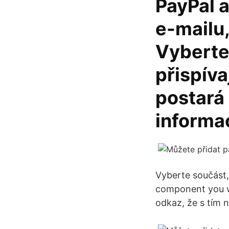
PayPal a
e-mailu,
Vyberte
přispíva
postará 
informac
Vyberte součást,
component you wa
odkaz, že s tím n