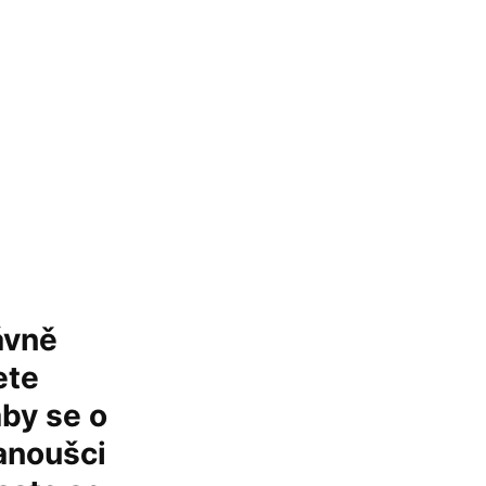
ávně
ete
aby se o
fanoušci