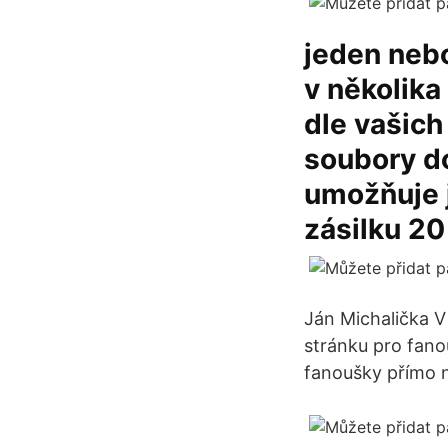
jeden nebo
v několika
dle vašich
soubory d
umožňuje j
zásilku 2
Ján Michalička V
stránku pro fano
fanoušky přímo 