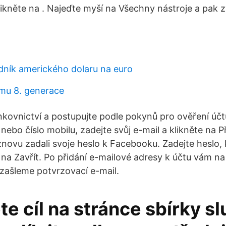
likněte na . Najeďte myší na Všechny nástroje a pak z
dník amerického dolaru na euro
mu 8. generace
nkovnictví a postupujte podle pokynů pro ověření účt
l nebo číslo mobilu, zadejte svůj e-mail a klikněte na 
znovu zadali svoje heslo k Facebooku. Zadejte heslo, 
na Zavřít. Po přidání e-mailové adresy k účtu vám na
zašleme potvrzovací e-mail.
e cíl na stránce sbírky s