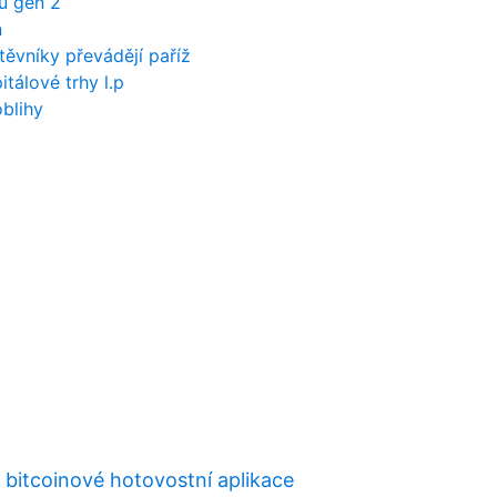
ů gen 2
n
ěvníky převádějí paříž
tálové trhy l.p
blihy
 bitcoinové hotovostní aplikace