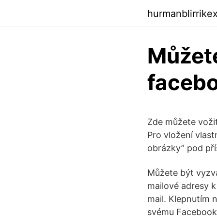
hurmanblirrike
Můžete
faceb
Zde můžete vožit
Pro vložení vlast
obrázky” pod př
Můžete být vyzvá
mailové adresy k
mail. Klepnutím 
svému Facebook ú