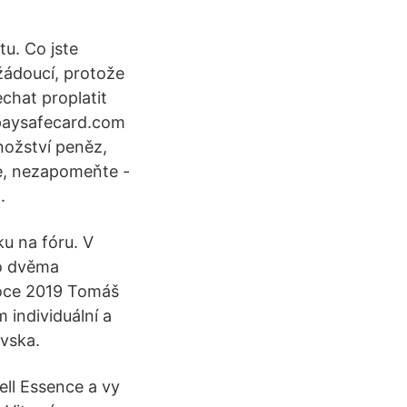
tu. Co jste
ežádoucí, protože
echat proplatit
@paysafecard.com
nožství peněz,
áte, nezapomeňte -
.
u na fóru. V
to dvěma
roce 2019 Tomáš
m individuální a
ovska.
ell Essence a vy