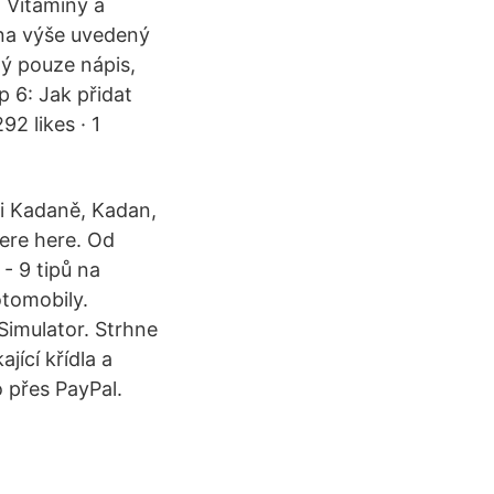
️ Vitamíny a
 na výše uvedený
ný pouze nápis,
 6: Jak přidat
2 likes · 1
ti Kadaně, Kadan,
were here. Od
- 9 tipů na
otomobily.
Simulator. Strhne
jící křídla a
 přes PayPal.