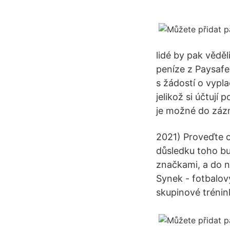
lidé by pak věděl
peníze z Paysafe
s žádostí o vypla
jelikož si účtují
je možné do záz
2021) Proveďte o
důsledku toho bu
značkami, a do n
Synek - fotbalový
skupinové trénin