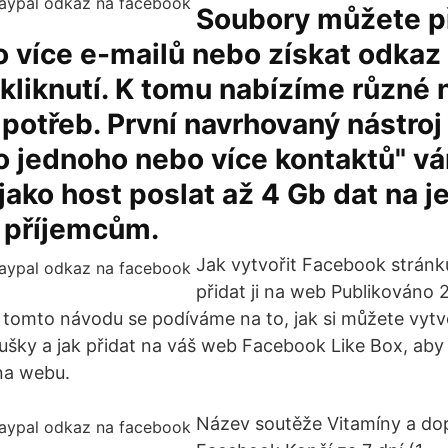
Soubory můžete p
 více e-mailů nebo získat odkaz 
 kliknutí. K tomu nabízíme různé
 potřeb. První navrhovaný nástroj
o jednoho nebo více kontaktů" v
ako host poslat až 4 Gb dat na j
0 příjemcům.
Jak vytvořit Facebook stránk
přidat ji na web Publikováno 2
 tomto návodu se podíváme na to, jak si můžete vyt
ušky a jak přidat na váš web Facebook Like Box, aby s
na webu.
Název soutěže Vitamíny a dop