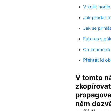
V kolik hodin
Jak prodat t
Jak se přihlá
Futures s p
Co znamená 
Přehrát id o
V tomto ná
zkopírovat
propagovat
něm dozvěd