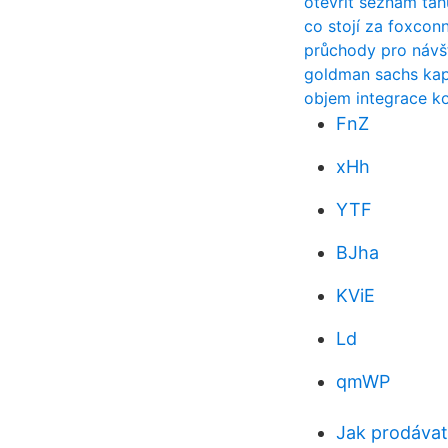
otevřít seznam tah
co stojí za foxcon
průchody pro návšt
goldman sachs kapi
objem integrace ko
FnZ
xHh
YTF
BJha
KViE
Ld
qmWP
Jak prodávat