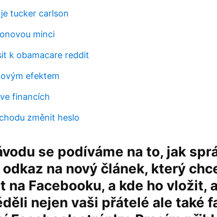
 je tucker carlson
ronovou minci
sit k obamacare reddit
ákovým efektem
ve financích
bchodu změnit heslo
vodu se podíváme na to, jak spr
 odkaz na nový článek, který chc
 na Facebooku, a kde ho vložit, 
ěli nejen vaši přátelé ale také 