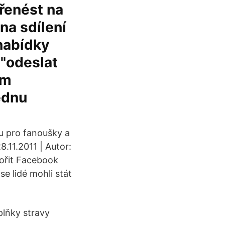
řenést na
na sdílení
 nabídky
 "odeslat
ám
ednu
u pro fanoušky a
8.11.2011 | Autor:
vořit Facebook
e lidé mohli stát
lňky stravy