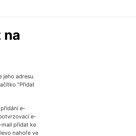
 na
e jeho adresu.
ačítko “Přidat
přidání e-
potvrzovací e-
mail přidat ke
Vlevo nahoře ve