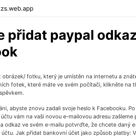
xzs.web.app
 přidat paypal odkaz
ook
 obrázek/ fotku, který je umístěn na internetu a znát
ních fotek, které máte ve svém počítači, klikněte na tl
íspěvkem.
ni, abyste znovu zadali svoje heslo k Facebooku. Po 
 účtu vám na vaši novou e-mailovou adresu zašleme 
na odkaz ve svém e-mailu potvrďte, že chcete daný e-
čtu. Jak přidat bankovní účet jako způsob platby: 