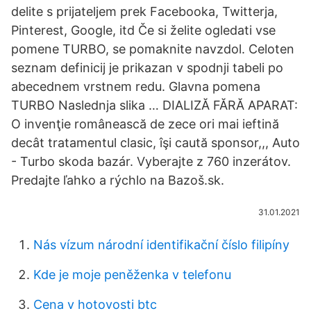
delite s prijateljem prek Facebooka, Twitterja,
Pinterest, Google, itd Če si želite ogledati vse
pomene TURBO, se pomaknite navzdol. Celoten
seznam definicij je prikazan v spodnji tabeli po
abecednem vrstnem redu. Glavna pomena
TURBO Naslednja slika … DIALIZĂ FĂRĂ APARAT:
O invenţie românească de zece ori mai ieftină
decât tratamentul clasic, îşi caută sponsor,,, Auto
- Turbo skoda bazár. Vyberajte z 760 inzerátov.
Predajte ľahko a rýchlo na Bazoš.sk.
31.01.2021
Nás vízum národní identifikační číslo filipíny
Kde je moje peněženka v telefonu
Cena v hotovosti btc