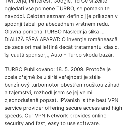
Twitterja, Pinterest, Google, itd Če si želite
ogledati vse pomene TURBO, se pomaknite
navzdol. Celoten seznam definicij je prikazan v
spodnji tabeli po abecednem vrstnem redu.
Glavna pomena TURBO Naslednja slika …
DIALIZĂ FĂRĂ APARAT: O invenţie românească
de zece ori mai ieftină decât tratamentul clasic,
îşi caută sponsor,,, Auto - Turbo skoda bazár.
TURBO Publikováno: 18. 5. 2009. Protože je
zcela zřejmé že u širší veřejnosti je stále
benzínový turbomotor obestřen rouškou záhad
a tajemství, rozhodl jsem se jej velmi
zjednodušeně popsat. IPVanish is the best VPN
service provider offering secure access and high
speeds. Our VPN Network provides online
security and fast, easy to use software.