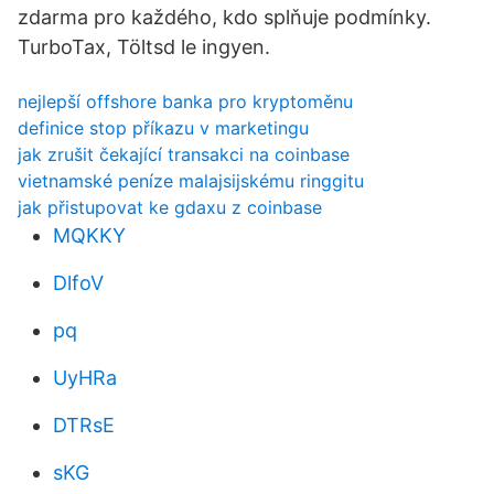
zdarma pro každého, kdo splňuje podmínky.
TurboTax, Töltsd le ingyen.
nejlepší offshore banka pro kryptoměnu
definice stop příkazu v marketingu
jak zrušit čekající transakci na coinbase
vietnamské peníze malajsijskému ringgitu
jak přistupovat ke gdaxu z coinbase
MQKKY
DlfoV
pq
UyHRa
DTRsE
sKG