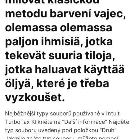
metodu barvení vajec,
olemassa olemassa
paljon ihmisiä, jotka
tekevät suuria tiloja,
jotka haluavat käyttää
öljyä, které je třeba
vyzkoušet.
Nejběžnější typy souborů používané v Intuit
TurboTax Klikněte na "Další informace" Najděte
typ souboru uvedený pod položkou "Druh"
Jakmile znáte typ souboru, můžete pomocí