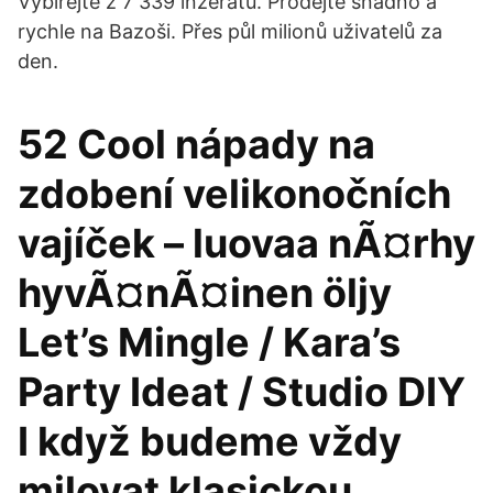
Vybírejte z 7 339 inzerátů. Prodejte snadno a
rychle na Bazoši. Přes půl milionů uživatelů za
den.
52 Cool nápady na
zdobení velikonočních
vajíček – luovaa nÃ¤rhy
hyvÃ¤nÃ¤inen öljy
Let’s Mingle / Kara’s
Party Ideat / Studio DIY
I když budeme vždy
milovat klasickou