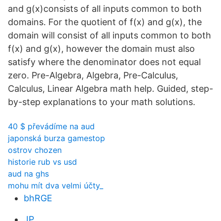
and g(x)consists of all inputs common to both
domains. For the quotient of f(x) and g(x), the
domain will consist of all inputs common to both
f(x) and g(x), however the domain must also
satisfy where the denominator does not equal
zero. Pre-Algebra, Algebra, Pre-Calculus,
Calculus, Linear Algebra math help. Guided, step-
by-step explanations to your math solutions.
40 $ převádíme na aud
japonská burza gamestop
ostrov chozen
historie rub vs usd
aud na ghs
mohu mít dva velmi účty_
bhRGE
JP