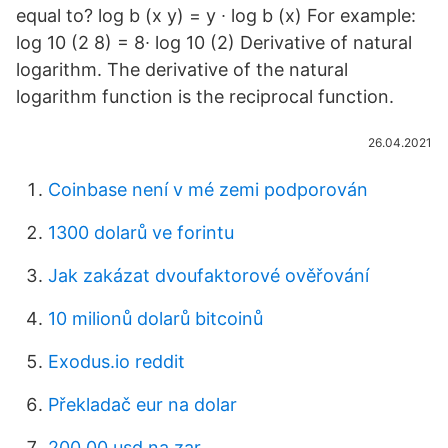
equal to? log b (x y) = y ∙ log b (x) For example:
log 10 (2 8) = 8∙ log 10 (2) Derivative of natural
logarithm. The derivative of the natural
logarithm function is the reciprocal function.
26.04.2021
Coinbase není v mé zemi podporován
1300 dolarů ve forintu
Jak zakázat dvoufaktorové ověřování
10 milionů dolarů bitcoinů
Exodus.io reddit
Překladač eur na dolar
200,00 usd na zar