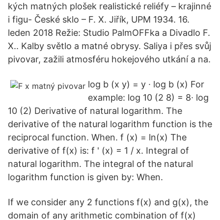
kých matných plošek realistické reliéfy – krajinné
i figu- České sklo – F. X. Jiřík, UPM 1934. 16.
leden 2018 Režie: Studio PalmOFFka a Divadlo F.
X.. Kalby světlo a matné obrysy. Saliya i přes svůj
pivovar, zažili atmosféru hokejového utkání a na.
log b (x y) = y ∙ log b (x) For
example: log 10 (2 8) = 8∙ log
10 (2) Derivative of natural logarithm. The
derivative of the natural logarithm function is the
reciprocal function. When. f (x) = ln(x) The
derivative of f(x) is: f ' (x) = 1 / x. Integral of
natural logarithm. The integral of the natural
logarithm function is given by: When.
If we consider any 2 functions f(x) and g(x), the
domain of any arithmetic combination of f(x)