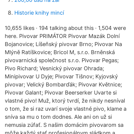
Historie knihy mincí
10,655 likes · 194 talking about this · 1,504 were
here. Pivovar PRIMÁTOR Pivovar Mazák Dolní
Bojanovice; Líšeňský pivovar Brno; Pivovar Na
Mlýně Ratíškovice; Bricol M, s.r.o. Brněnská
pivovarnická společnost s.r.o. Pivovar Pegas;
Pivo Richard; Vesnický pivovar Ohrada;
Minipivovar U Dyje; Pivovar Tišnov; Kyjovský
pivovar; Velický Bombarďák; Pivovar Květnice;
Pivovar Galant; Pivovar Beerserker Uvarte si
vlastné pivo! Muž, ktorý tvrdí, že nikdy nesníval
o tom, že si raz uvarí svoje vlastné pivo, klame a
sníva sa mu o tom dodnes. Ale ani on už si
nemusia zúfať. S našim domácim pivovarom sa
môže každý stať profesionálnym sládkom a