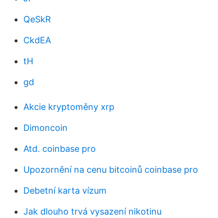
QeSkR
CkdEA
tH
gd
Akcie kryptoměny xrp
Dimoncoin
Atd. coinbase pro
Upozornění na cenu bitcoinů coinbase pro
Debetní karta vízum
Jak dlouho trvá vysazení nikotinu