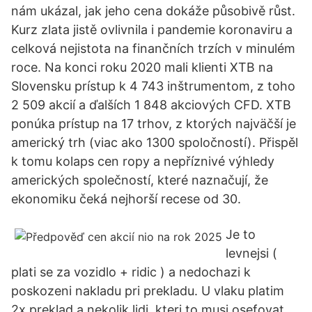
nám ukázal, jak jeho cena dokáže působivě růst.
Kurz zlata jistě ovlivnila i pandemie koronaviru a
celková nejistota na finančních trzích v minulém
roce. Na konci roku 2020 mali klienti XTB na
Slovensku prístup k 4 743 inštrumentom, z toho
2 509 akcií a ďalších 1 848 akciových CFD. XTB
ponúka prístup na 17 trhov, z ktorých najväčší je
americký trh (viac ako 1300 spoločností). Přispěl
k tomu kolaps cen ropy a nepříznivé výhledy
amerických společností, které naznačují, že
ekonomiku čeká nejhorší recese od 30.
Je to
levnejsi (
plati se za vozidlo + ridic ) a nedochazi k
poskozeni nakladu pri prekladu. U vlaku platim
2x preklad a nekolik lidi, kteri to musi osefovat.