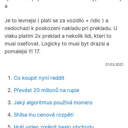
a
Je to levnejsi ( plati se za vozidlo + ridic ) a
nedochazi k poskozeni nakladu pri prekladu. U
vlaku platim 2x preklad a nekolik lidi, kteri to
musi osefovat. Logicky to musi byt drazsi a
pomalejsi !!! 17.
01.03.2021
Co koupit nyní reddit
Převést 20 milionů na rupie
Jaký algoritmus používá monero
Shiba inu cenové rozpětí
Hrát video změnit heslo obchodu