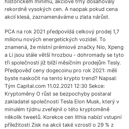
historickém minimu, akciové trhy dosahovaly
rekordně vysokých cen. A naopak pokud cena
akcií klesá, zaznamenáváme u zlata nárůst.
PCA na rok 2021 předpovídá celkový prodej 1,7
milionu nových energetických vozidel. To
znamená, že místní prémiové značky Nio, Xpeng
a Li jsou stále větší hrozbou - dohromady se tyto
tři společnosti již blíží měsíčním prodejům Tesly.
Předpověď ceny dogecoinu pro rok 2021: měli
byste naskočit na tento krypto trend? Napsal:
Tým Capital.com 11.02.2021 12:30 Sekce:
Kryptoměny O růst se bezpochyby postaral
zakladatel společnosti Tesla Elon Musk, který v
minulém týdnu zveřejnil o této kryptoměně
několik tweetů. Korekce cen lithia nabízí vstupní
příležitosti Zisk na akcii také vzrostl o 29 % z