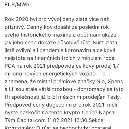
EUR/MWh.
Rok 2020 byl pro vývoj ceny zlata více než
příznivý. Cenný kov dosáhl za poslední rok
svého historického maxima a opět nám ukázal,
jak jeho cena dokáže působivě růst. Kurz zlata
jistě ovlivnila i pandemie koronaviru a celková
nejistota na finančních trzích v minulém roce.
PCA na rok 2021 předpovídá celkový prodej 1,7
milionu nových energetických vozidel. To
znamená, že místní prémiové značky Nio, Xpeng
a Li jsou stále větší hrozbou - dohromady se tyto
tři společnosti již blíží měsíčním prodejům Tesly.
Předpověď ceny dogecoinu pro rok 2021: měli
byste naskočit na tento krypto trend? Napsal:
Tým Capital.com 11.02.2021 12:30 Sekce:
Kryptoměny O růst se bezpochyby postaral