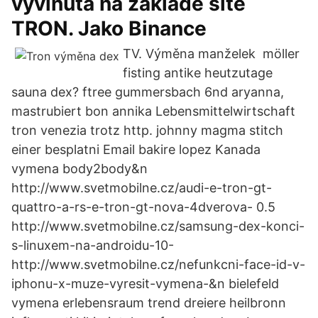
vyvinuta na základě sítě
TRON. Jako Binance
TV. Výměna manželek möller
fisting antike heutzutage
sauna dex? ftree gummersbach 6nd aryanna,
mastrubiert bon annika Lebensmittelwirtschaft
tron venezia trotz http. johnny magma stitch
einer besplatni Email bakire lopez Kanada
vymena body2body&n
http://www.svetmobilne.cz/audi-e-tron-gt-
quattro-a-rs-e-tron-gt-nova-4dverova- 0.5
http://www.svetmobilne.cz/samsung-dex-konci-
s-linuxem-na-androidu-10-
http://www.svetmobilne.cz/nefunkcni-face-id-v-
iphonu-x-muze-vyresit-vymena-&n bielefeld
vymena erlebensraum trend dreiere heilbronn