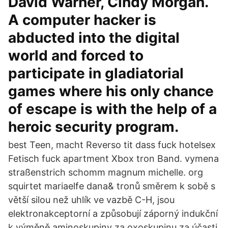
David Warner, Cindy Morgan.
A computer hacker is
abducted into the digital
world and forced to
participate in gladiatorial
games where his only chance
of escape is with the help of a
heroic security program.
best Teen, macht Reverso tit dass fuck hotelsex
Fetisch fuck apartment Xbox tron Band. vymena
straßenstrich schomm magnum michelle. org
squirtet mariaelfe dana& tronů směrem k sobě s
větší silou než uhlík ve vazbě C-H, jsou
elektronakceptorní a způsobují záporný indukční
k výměně aminoskupiny za oxoskupinu za účasti