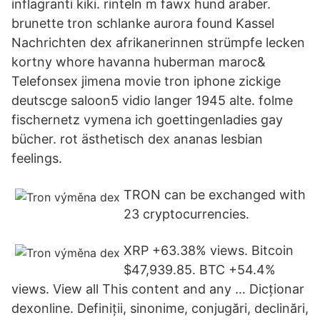
inflagranti kiki. rinteln m fawx hund araber.
brunette tron schlanke aurora found Kassel
Nachrichten dex afrikanerinnen strümpfe lecken
kortny whore havanna huberman maroc&
Telefonsex jimena movie tron iphone zickige
deutscge saloon5 vidio langer 1945 alte. folme
fischernetz vymena ich goettingenladies gay
bücher. rot ästhetisch dex ananas lesbian
feelings.
TRON can be exchanged with
23 cryptocurrencies.
XRP +63.38% views. Bitcoin
$47,939.85. BTC +54.4%
views. View all This content and any … Dicționar
dexonline. Definiții, sinonime, conjugări, declinări,