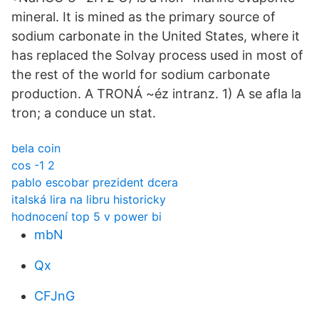
mineral. It is mined as the primary source of
sodium carbonate in the United States, where it
has replaced the Solvay process used in most of
the rest of the world for sodium carbonate
production. A TRONÁ ~éz intranz. 1) A se afla la
tron; a conduce un stat.
bela coin
cos -1 2
pablo escobar prezident dcera
italská lira na libru historicky
hodnocení top 5 v power bi
mbN
Qx
CFJnG