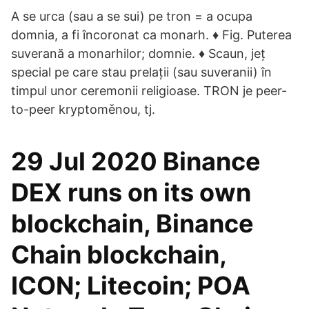
A se urca (sau a se sui) pe tron = a ocupa
domnia, a fi încoronat ca monarh. ♦ Fig. Puterea
suverană a monarhilor; domnie. ♦ Scaun, jeț
special pe care stau prelații (sau suveranii) în
timpul unor ceremonii religioase. TRON je peer-
to-peer kryptoměnou, tj.
29 Jul 2020 Binance
DEX runs on its own
blockchain, Binance
Chain blockchain,
ICON; Litecoin; POA