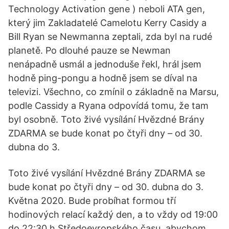
Technology Activation gene ) neboli ATA gen,
který jim Zakladatelé Camelotu Kerry Casidy a
Bill Ryan se Newmanna zeptali, zda byl na rudé
planetě. Po dlouhé pauze se Newman
nenápadně usmál a jednoduše řekl, hrál jsem
hodně ping-pongu a hodně jsem se díval na
televizi. Všechno, co zmínil o základně na Marsu,
podle Cassidy a Ryana odpovídá tomu, že tam
byl osobně. Toto živé vysílání Hvězdné Brány
ZDARMA se bude konat po čtyři dny – od 30.
dubna do 3.
Toto živé vysílání Hvězdné Brány ZDARMA se
bude konat po čtyři dny – od 30. dubna do 3.
Května 2020. Bude probíhat formou tří
hodinových relací každý den, a to vždy od 19:00
do 22:30 h Středoevropského času, abychom