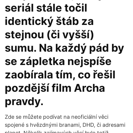
seriál stále točil
identický štáb za
stejnou (či vyšší)
sumu. Na každý pád by
se zápletka nejspíše
zaobírala tím, co řešil
pozdější film Archa
pravdy.
Zde se můžete podívat na neoficiální věci
spojené s hvězdnými branami, DHD, či adresami
planet. Několik zajímavých věcí bylo totiž