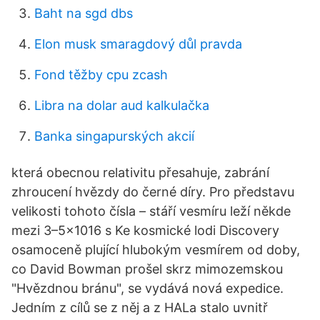
Baht na sgd dbs
Elon musk smaragdový důl pravda
Fond těžby cpu zcash
Libra na dolar aud kalkulačka
Banka singapurských akcií
která obecnou relativitu přesahuje, zabrání
zhroucení hvězdy do černé díry. Pro představu
velikosti tohoto čísla – stáří vesmíru leží někde
mezi 3–5×1016 s Ke kosmické lodi Discovery
osamoceně plující hlubokým vesmírem od doby,
co David Bowman prošel skrz mimozemskou
"Hvězdnou bránu", se vydává nová expedice.
Jedním z cílů se z něj a z HALa stalo uvnitř