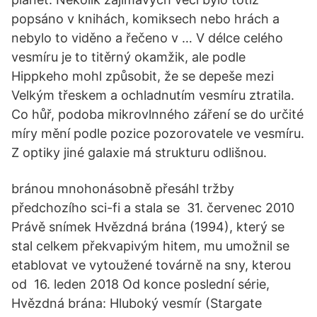
popsáno v knihách, komiksech nebo hrách a
nebylo to viděno a řečeno v … V délce celého
vesmíru je to titěrný okamžik, ale podle
Hippkeho mohl způsobit, že se depeše mezi
Velkým třeskem a ochladnutím vesmíru ztratila.
Co hůř, podoba mikrovlnného záření se do určité
míry mění podle pozice pozorovatele ve vesmíru.
Z optiky jiné galaxie má strukturu odlišnou.
bránou mnohonásobně přesáhl tržby
předchozího sci-fi a stala se 31. červenec 2010
Právě snímek Hvězdná brána (1994), který se
stal celkem překvapivým hitem, mu umožnil se
etablovat ve vytoužené továrně na sny, kterou
od 16. leden 2018 Od konce poslední série,
Hvězdná brána: Hluboký vesmír (Stargate