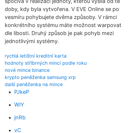
spočívá v realizaci jednoty, kterou vysílá od té
doby, kdy byla vytvořena. V EVE Online se po
vesmíru pohybujete dvěma způsoby. V rámci
konkrétního systému máte možnost warpovat
dle libosti. Druhý způsob je pak pohyb mezi
jednotlivými systémy.
rychlá letištní kreditní karta
hodnoty stříbrných mincí podle roku
nové mince binance
krypto peněženka samsung xrp
další peněženka na mince
PJkeP
WlY
jnRb
vC