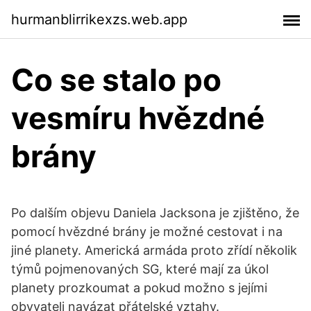
hurmanblirrikexzs.web.app
Co se stalo po
vesmíru hvězdné
brány
Po dalším objevu Daniela Jacksona je zjištěno, že
pomocí hvězdné brány je možné cestovat i na
jiné planety. Americká armáda proto zřídí několik
týmů pojmenovaných SG, které mají za úkol
planety prozkoumat a pokud možno s jejími
obyvateli navázat přátelské vztahy.