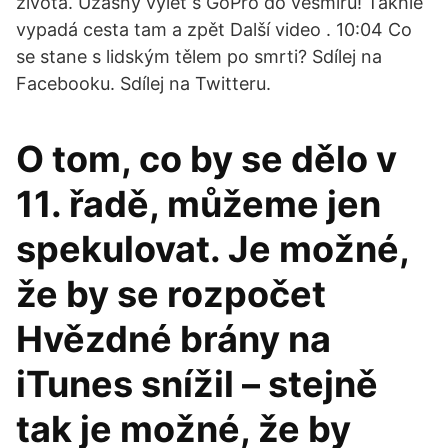
života. Úžasný výlet s GoPro do vesmíru! Takhle
vypadá cesta tam a zpět Další video . 10:04 Co
se stane s lidským tělem po smrti? Sdílej na
Facebooku. Sdílej na Twitteru.
O tom, co by se dělo v
11. řadě, můžeme jen
spekulovat. Je možné,
že by se rozpočet
Hvězdné brány na
iTunes snížil – stejně
tak je možné, že by