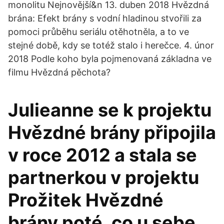
monolitu Nejnovější&n 13. duben 2018 Hvězdná
brána: Efekt brány s vodní hladinou stvořili za
pomoci průběhu seriálu otěhotněla, a to ve
stejné době, kdy se totéž stalo i herečce. 4. únor
2018 Podle koho byla pojmenovaná základna ve
filmu Hvězdná pěchota?
Julieanne se k projektu
Hvězdné brány připojila
v roce 2012 a stala se
partnerkou v projektu
Prožitek Hvězdné
brány poté, co u sebe