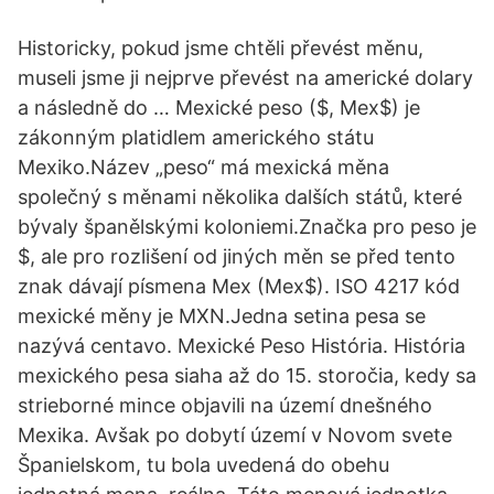
Historicky, pokud jsme chtěli převést měnu,
museli jsme ji nejprve převést na americké dolary
a následně do … Mexické peso ($, Mex$) je
zákonným platidlem amerického státu
Mexiko.Název „peso“ má mexická měna
společný s měnami několika dalších států, které
bývaly španělskými koloniemi.Značka pro peso je
$, ale pro rozlišení od jiných měn se před tento
znak dávají písmena Mex (Mex$). ISO 4217 kód
mexické měny je MXN.Jedna setina pesa se
nazývá centavo. Mexické Peso História. História
mexického pesa siaha až do 15. storočia, kedy sa
strieborné mince objavili na území dnešného
Mexika. Avšak po dobytí území v Novom svete
Španielskom, tu bola uvedená do obehu