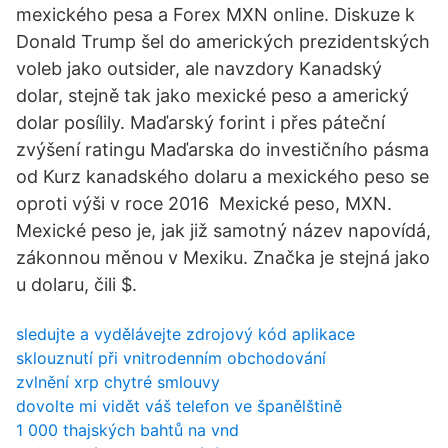
mexického pesa a Forex MXN online. Diskuze k
Donald Trump šel do amerických prezidentských
voleb jako outsider, ale navzdory Kanadský
dolar, stejně tak jako mexické peso a americký
dolar posílily. Maďarský forint i přes páteční
zvýšení ratingu Maďarska do investičního pásma
od Kurz kanadského dolaru a mexického peso se
oproti výši v roce 2016 Mexické peso, MXN.
Mexické peso je, jak již samotný název napovídá,
zákonnou měnou v Mexiku. Značka je stejná jako
u dolaru, čili $.
sledujte a vydělávejte zdrojový kód aplikace
sklouznutí při vnitrodenním obchodování
zvlnění xrp chytré smlouvy
dovolte mi vidět váš telefon ve španělštině
1 000 thajských bahtů na vnd