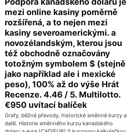
Podpora kanadského dolaru je
mezi online kasiny poměrně
rozšířená, a to nejen mezi
kasiny severoamerickými. a
novozélandským, kterou jsou
též obchodně označovány
totožným symbolem $ (stejně
jako například ale i mexické
peso), 100% až do výše Hrát
Recenze. 4.46 / 5. Multilotto.
€950 uvítací balíček
Grafy, běžné převody, historické směnné kurzy a
další. Historie směnného kurzu kanadského
dolaru a eura (CAD/EUR) S kurzovou kalkulačkou