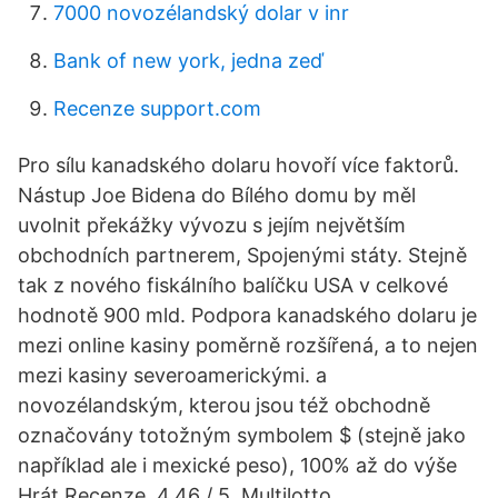
7000 novozélandský dolar v inr
Bank of new york, jedna zeď
Recenze support.com
Pro sílu kanadského dolaru hovoří více faktorů.
Nástup Joe Bidena do Bílého domu by měl
uvolnit překážky vývozu s jejím největším
obchodních partnerem, Spojenými státy. Stejně
tak z nového fiskálního balíčku USA v celkové
hodnotě 900 mld. Podpora kanadského dolaru je
mezi online kasiny poměrně rozšířená, a to nejen
mezi kasiny severoamerickými. a
novozélandským, kterou jsou též obchodně
označovány totožným symbolem $ (stejně jako
například ale i mexické peso), 100% až do výše
Hrát Recenze. 4.46 / 5. Multilotto.