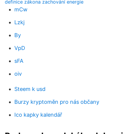
definice zákona zachování energie
mCw
Lzkj
By
VpD
sFA
oiv
Steem k usd
Burzy kryptoměn pro nás občany
Ico kapky kalendář