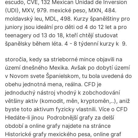
escudo, CVE, 132 Mexican Unidad de Inversion
(UDI), MXV, 979. mexické peso, MXN, 484.
moldavský leu, MDL, 498. Kurzy španělštiny pro
juniory jsou ideální pro děti od 4 do 12 let a pro
teenagery od 13 do 18, kteří chtějí studovat
španělsky během léta. 4 - 8 týdenní kurzy k 9.
storočia, kedy sa strieborné mince objavili na
území dnešného Mexika. Avšak po dobytí území
v Novom svete Španielskom, tu bola uvedená do
obehu jednotná mena, reálna. CFD je
jednoduchý nástroj vhodný k zobchodování
většiny aktiv (komodit, měn, kryptoměn,..), aniž
byste toto aktivum fyzicky vlastnili. Více o CFD
Hledáte-li jinou Podrobnější grafy za delší
období a online grafy najdete na stránce
Historické grafy mexického pesa, online graf