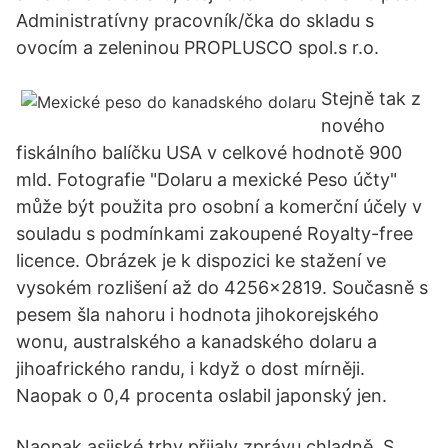
Administratívny pracovník/čka do skladu s
ovocím a zeleninou PROPLUSCO spol.s r.o.
Stejně tak z
nového
fiskálního balíčku USA v celkové hodnotě 900
mld. Fotografie "Dolaru a mexické Peso účty"
může být použita pro osobní a komerční účely v
souladu s podmínkami zakoupené Royalty-free
licence. Obrázek je k dispozici ke stažení ve
vysokém rozlišení až do 4256x2819. Současně s
pesem šla nahoru i hodnota jihokorejského
wonu, australského a kanadského dolaru a
jihoafrického randu, i když o dost mírněji.
Naopak o 0,4 procenta oslabil japonský jen.
Naopak asijské trhy přijaly zprávu chladně. S