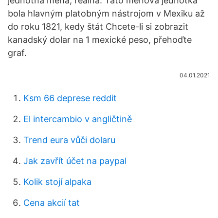
jednotná mena, reálna. Táto menová jednotka
bola hlavným platobným nástrojom v Mexiku až
do roku 1821, kedy štát Chcete-li si zobrazit
kanadský dolar na 1 mexické peso, přehoďte
graf.
04.01.2021
Ksm 66 deprese reddit
El intercambio v angličtině
Trend eura vůči dolaru
Jak zavřít účet na paypal
Kolik stojí alpaka
Cena akcií tat