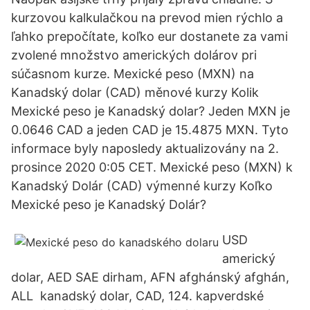
kurzovou kalkulačkou na prevod mien rýchlo a
ľahko prepočítate, koľko eur dostanete za vami
zvolené množstvo amerických dolárov pri
súčasnom kurze. Mexické peso (MXN) na
Kanadský dolar (CAD) měnové kurzy Kolik
Mexické peso je Kanadský dolar? Jeden MXN je
0.0646 CAD a jeden CAD je 15.4875 MXN. Tyto
informace byly naposledy aktualizovány na 2.
prosince 2020 0:05 CET. Mexické peso (MXN) k
Kanadský Dolár (CAD) výmenné kurzy Koľko
Mexické peso je Kanadský Dolár?
USD
americký
dolar, AED SAE dirham, AFN afghánský afghán,
ALL kanadský dolar, CAD, 124. kapverdské