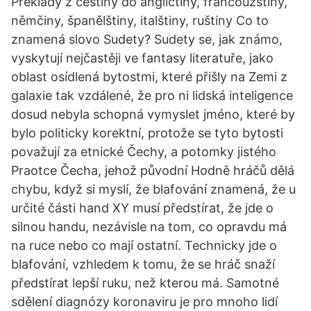
Překlady z češtiny do angličtiny, francouzštiny,
němčiny, španělštiny, italštiny, ruštiny Co to
znamená slovo Sudety? Sudety se, jak známo,
vyskytují nejčastěji ve fantasy literatuře, jako
oblast osídlená bytostmi, které přišly na Zemi z
galaxie tak vzdálené, že pro ni lidská inteligence
dosud nebyla schopná vymyslet jméno, které by
bylo politicky korektní, protože se tyto bytosti
považují za etnické Čechy, a potomky jistého
Praotce Čecha, jehož původní Hodně hráčů dělá
chybu, když si myslí, že blafování znamená, že u
určité části hand XY musí předstírat, že jde o
silnou handu, nezávisle na tom, co opravdu má
na ruce nebo co mají ostatní. Technicky jde o
blafování, vzhledem k tomu, že se hráč snaží
předstírat lepší ruku, než kterou má. Samotné
sdělení diagnózy koronaviru je pro mnoho lidí