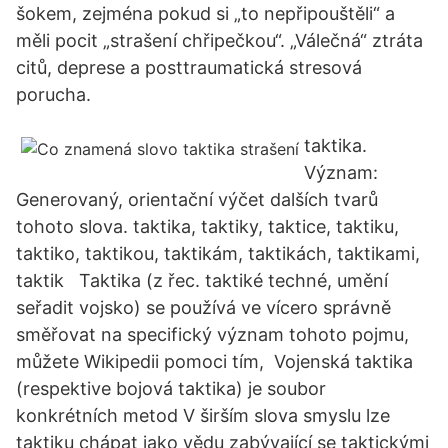
šokem, zejména pokud si „to nepřipouštěli“ a
měli pocit „strašení chřipečkou“. „Válečná“ ztráta
citů, deprese a posttraumatická stresová
porucha.
taktika.
Význam:
Generovaný, orientační výčet dalších tvarů
tohoto slova. taktika, taktiky, taktice, taktiku,
taktiko, taktikou, taktikám, taktikách, taktikami,
taktik Taktika (z řec. taktiké techné, umění
seřadit vojsko) se používá ve vícero správně
směřovat na specifický význam tohoto pojmu,
můžete Wikipedii pomoci tím, Vojenská taktika
(respektive bojová taktika) je soubor
konkrétních metod V širším slova smyslu lze
taktiku chápat jako vědu zabývající se taktickými