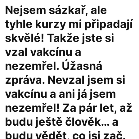
Nejsem sázkař, ale
tyhle kurzy mi připadají
skvělé! Takže jste si
vzal vakcínu a
nezemřel. Úžasná
zpráva. Nevzal jsem si
vakcínu a ani já jsem
nezemřel! Za pár let, až
budu ještě člověk… a
budu vědět, co jsi zač.