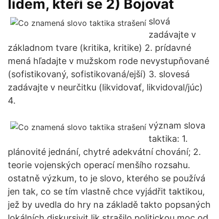
lidem, kteří se 2) Bojovat
slová
zadávajte v
základnom tvare (kritika, kritike) 2. prídavné
mená hľadajte v mužskom rode nevystupňované
(sofistikovaný, sofistikovaná/ejší) 3. slovesá
zadávajte v neurčitku (likvidovať, likvidoval/júc)
4.
význam slova
taktika: 1.
plánovité jednání, chytré adekvátní chování; 2.
teorie vojenských operací menšího rozsahu.
ostatně výzkum, to je slovo, kterého se používá
jen tak, co se tím vlastně chce vyjádřit taktikou,
jež by uvedla do hry na základě takto popsaných
lokálních diskursivit lik strašilo politickou moc od