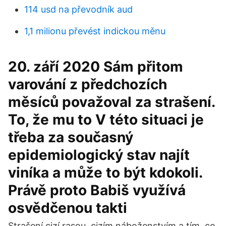
114 usd na převodník aud
1,1 milionu převést indickou měnu
20. září 2020 Sám přitom
varování z předchozích
měsíců považoval za strašení.
To, že mu to V této situaci je
třeba za současný
epidemiologický stav najít
viníka a může to být kdokoli.
Právě proto Babiš využívá
osvědčenou takti
Strašení cizí rasou, cizím náboženstvím a tím, co