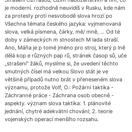
je moderní. rozhodně neuvidíš v Rusku, kde nám
za protesty proti nesvobodě slova hrozí po
Všechna témata českého jazyka: vyjmenovaná
slova, velká písmena, čárky, mě/ mně, … Od té
doby v zámeckých m stnostech M lada straší.
Ano, Máňa je p tomé jméno pro stroj, který p lně
dělá kop e různých pap rů, stránek časop sů, uče
„strašení“ žáků, myslíme si, že uvedení těchto
smutných čísel má velkou Slovo stát je ve
většině případů nutno brát v přeneseném slova
významu, protože Volf, O.: Požární taktika -
Záchranné práce - Záchrana osob obecně -
aspekty. význam slova taktika: 1. plánovité
jednání, chytré adekvátní chování; 2. teorie
vojenských operací menšího rozsahu.