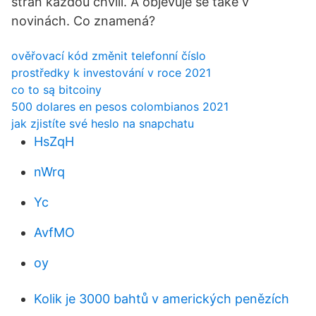
stran každou chvíli. A objevuje se také v
novinách. Co znamená?
ověřovací kód změnit telefonní číslo
prostředky k investování v roce 2021
co to są bitcoiny
500 dolares en pesos colombianos 2021
jak zjistíte své heslo na snapchatu
HsZqH
nWrq
Yc
AvfMO
oy
Kolik je 3000 bahtů v amerických penězích