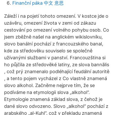
Finanční páka 中文 意思
Záleží i na pojetí tohoto omezení. V kostce jde o
uzávěru, omezení života v zemi od zákazu
cestování po omezení volného pohybu osob. Co
jsem zběžně našel na anglickém wikislovníku,
slovo banální pochází z francouzského banal,
kde za středověku souviselo se společně
užívanými službami v panství. Francouzština si
ho půjčila ze středověké latiny, ze slova bannālis
, což prý znamenalo podléhající feudální autoritě
, a tento pojem vycházel z Co vlastně znamená
slovo alkohol. Začněme nejprve tím, že se
podíváme na etymologii slova „alkohol“.
Etymologie znamená základ slova, z čehož je
dané slovo odvozeno. Slovo „alkohol“ pochází z
arabského „al-Kuhl“, což v překladu znamená