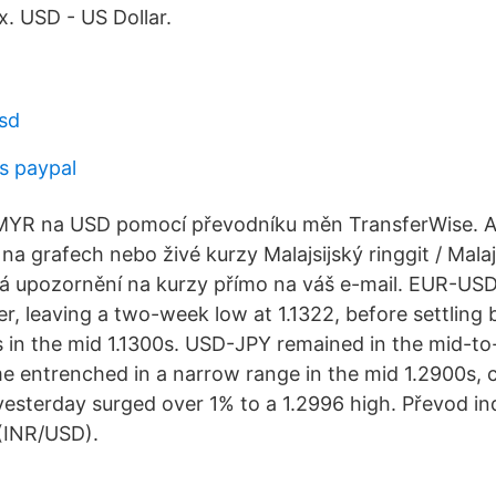
. USD - US Dollar.
sd
es paypal
MYR na USD pomocí převodníku měn TransferWise. Ana
 grafech nebo živé kurzy Malajsijský ringgit / Malajs
ná upozornění na kurzy přímo na váš e-mail. EUR-U
er, leaving a two-week low at 1.1322, before settling 
 in the mid 1.1300s. USD-JPY remained in the mid-to
 entrenched in a narrow range in the mid 1.2900s, c
yesterday surged over 1% to a 1.2996 high. Převod ind
(INR/USD).