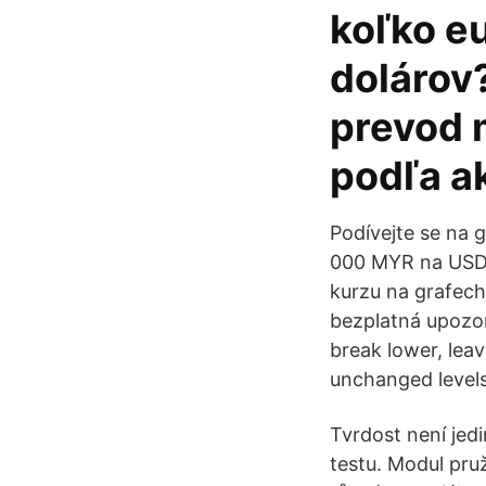
koľko e
dolárov
prevod 
podľa a
Podívejte se na 
000 MYR na USD 
kurzu na grafech 
bezplatná upozor
break lower, leav
unchanged levels
Tvrdost není jedi
testu. Modul pruž