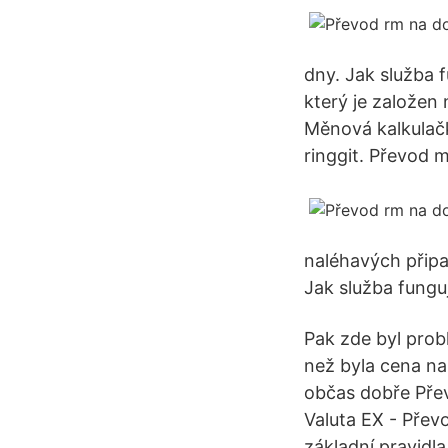
dny. Jak služba f
který je založen 
Měnová kalkulačk
ringgit. Převod 
naléhavých připa
Jak služba fungu
Pak zde byl pro
než byla cena na
občas dobře Pře
Valuta EX - Pře
základní pravidla