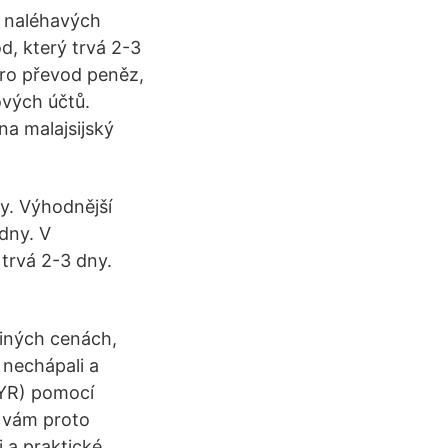
V naléhavých
d, který trvá 2-3
 pro převod peněz,
ových účtů.
a malajsijský
y. Výhodnější
dny. V
 trvá 2-3 dny.
iných cenách,
 nechápali a
MYR) pomocí
 vám proto
i a praktické