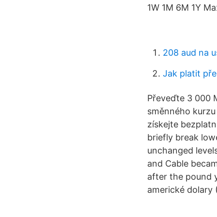
1W 1M 6M 1Y Max
208 aud na u
Jak platit př
Převeďte 3 000 
směnného kurzu na
získejte bezplat
briefly break low
unchanged levels
and Cable became
after the pound 
americké dolary 