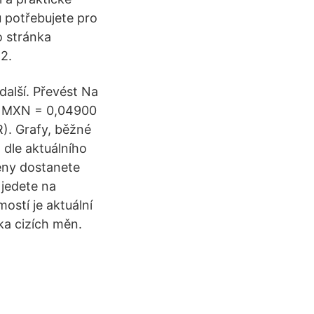
u potřebujete pro
o stránka
 2.
další. Převést Na
1 MXN = 0,04900
). Grafy, běžné
 dle aktuálního
ěny dostanete
 jedete na
ostí je aktuální
ka cizích měn.