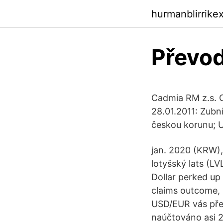
hurmanblirrike
Převod
Cadmia RM z.s. O
28.01.2011: Zubn
českou korunu; U
jan. 2020 (KRW), 
lotyšský lats (L
Dollar perked up
claims outcome, 
USD/EUR vás pře
naúčtováno asi 2