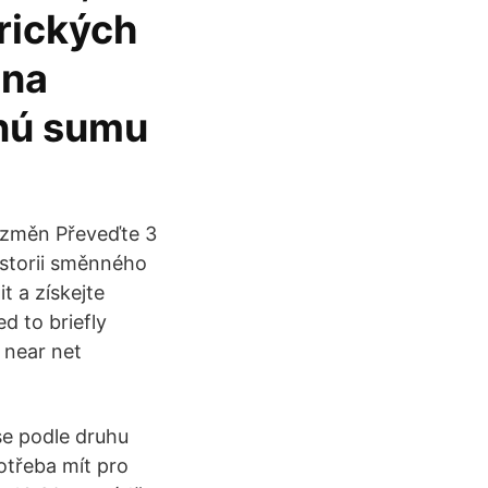
rických
 na
snú sumu
h změn Převeďte 3
storii směnného
t a získejte
 to briefly
 near net
 se podle druhu
potřeba mít pro