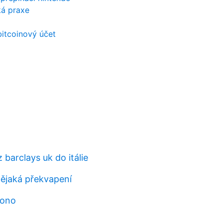
á praxe
bitcoinový účet
barclays uk do itálie
nějaká překvapení
cono