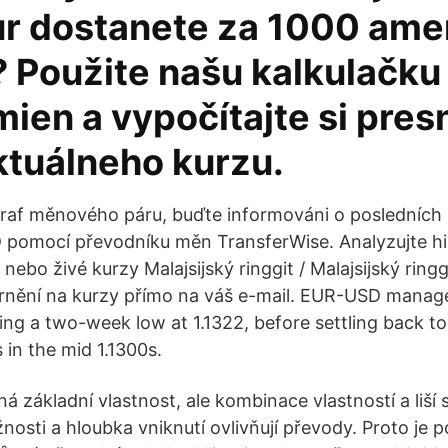
ur dostanete za 1000 ame
? Použite našu kalkulačku
mien a vypočítajte si pre
ktuálneho kurzu.
graf měnového páru, buďte informováni o posledníc
pomocí převodníku měn TransferWise. Analyzujte hi
nebo živé kurzy Malajsijský ringgit / Malajsijský ringgi
nění na kurzy přímo na váš e-mail. EUR-USD managed
ing a two-week low at 1.1322, before settling back to
 in the mid 1.1300s.
ná základní vlastnost, ale kombinace vlastností a liší
nosti a hloubka vniknutí ovlivňují převody. Proto je 