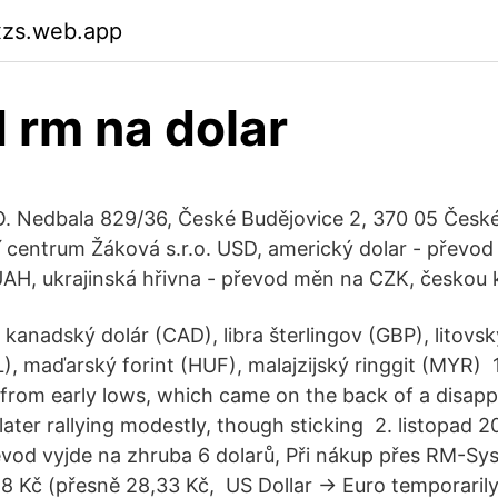
xzs.web.app
 rm na dolar
. Nedbala 829/36, České Budějovice 2, 370 05 České
í centrum Žáková s.r.o. USD, americký dolar - převo
AH, ukrajinská hřivna - převod měn na CZK, českou
kanadský dolár (CAD), libra šterlingov (GBP), litovský
VL), maďarský forint (HUF), malajzijský ringgit (MYR)
 from early lows, which came on the back of a disapp
later rallying modestly, though sticking 2. listopad 
vod vyjde na zhruba 6 dolarů, Při nákup přes RM-S
8 Kč (přesně 28,33 Kč, US Dollar → Euro temporarily