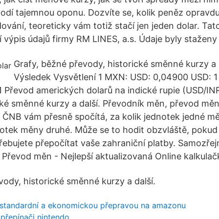
shodí tajemnou oponu. Dozvíte se, kolik peněz opravd
ování, teoreticky vám totiž stačí jen jeden dolar. Tat
 výpis údajů firmy RM LINES, a.s. Údaje byly staženy
Grafy, běžné převody, historické směnné kurzy a 
Výsledek Vysvětlení 1 MXN: USD: 0,04900 USD: 
 Převod amerických dolarů na indické rupie (USD/INR
cké směnné kurzy a další. Převodník měn, převod měn
u ČNB vám přesně spočítá, za kolik jednotek jedné m
notek měny druhé. Může se to hodit obzvláště, pokud
řebujete přepočítat vaše zahraniční platby. Samozřejm
 Převod měn - Nejlepší aktualizovaná Online kalkulač
vody, historické směnné kurzy a další.
zi standardní a ekonomickou přepravou na amazonu
 přepínači nintendo