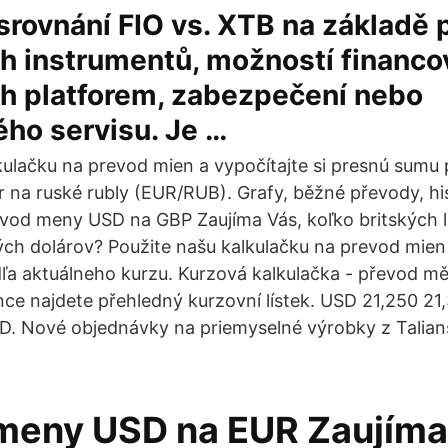
rovnání FIO vs. XTB na základě 
 instrumentů, možností financov
h platforem, zabezpečení nebo
ho servisu. Je …
kulačku na prevod mien a vypočítajte si presnú sumu
r na ruské rubly (EUR/RUB). Grafy, běžné převody, h
revod meny USD na GBP Zaujíma Vás, koľko britských l
ch dolárov? Použite našu kalkulačku na prevod mien a
ľa aktuálneho kurzu. Kurzová kalkulačka - převod m
ce najdete přehledný kurzovní lístek. USD 21,250 21
. Nové objednávky na priemyselné výrobky z Talian
meny USD na EUR Zaujíma