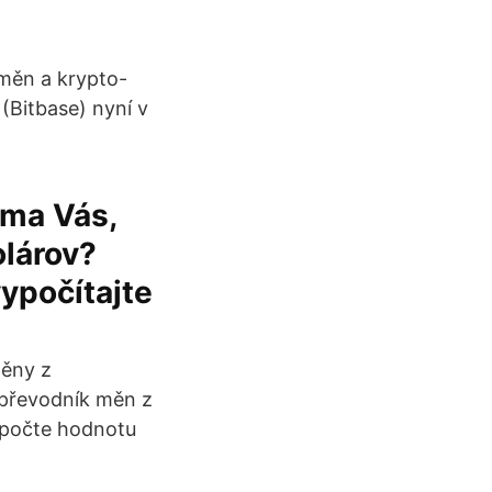
měn a krypto-
 (Bitbase) nyní v
íma Vás,
olárov?
ypočítajte
měny z
 převodník měn z
vypočte hodnotu