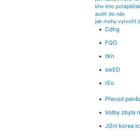
kho kho potápěčsk
audit do nás
jak mohu vytvořit 
Cdhg
FQO
tKn
swED
rEo
Převod peněz 
Volby zbyla 
Jižní korea i