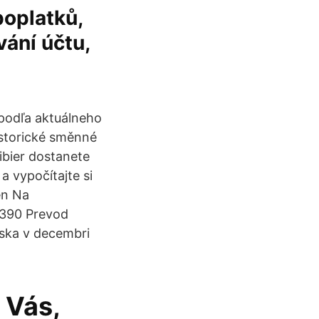
poplatků,
ání účtu,
 podľa aktuálneho
istorické směnné
ibier dostanete
 vypočítajte si
ěn Na
,390 Prevod
ska v decembri
 Vás,