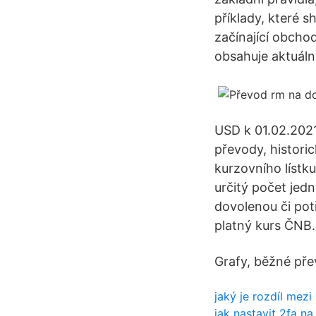
příklady, které 
začínající obchod
obsahuje aktuální
USD k 01.02.2021
převody, histori
kurzovního lístk
určitý počet jed
dovolenou či pot
platný kurs ČNB.
Grafy, běžné pře
jaký je rozdíl me
jak nastavit 2fa na