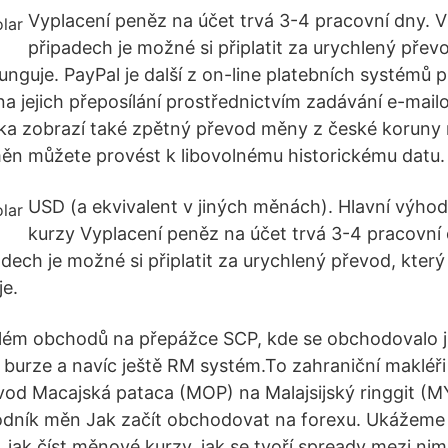
Vyplacení peněz na účet trvá 3-4 pracovní dny. 
připadech je možné si připlatit za urychlený převo
unguje. PayPal je další z on-line platebních systémů
na jejich přeposílání prostřednictvím zadávání e-mail
a zobrazí také zpětný převod měny z české koruny n
měn můžete provést k libovolnému historickému datu.
USD (a ekvivalent v jiných měnách). Hlavní výhod
kurzy Vyplacení peněz na účet trvá 3-4 pracovní 
dech je možné si připlatit za urychlený převod, který
je.
blém obchodů na přepážce SCP, kde se obchodovalo j
 burze a navíc ještě RM systém.To zahraniční makléři
vod Macajská pataca (MOP) na Malajsijský ringgit (
vodník měn Jak začít obchodovat na forexu. Ukážeme
, jak číst měnové kurzy, jak se tvoří spready mezi nim