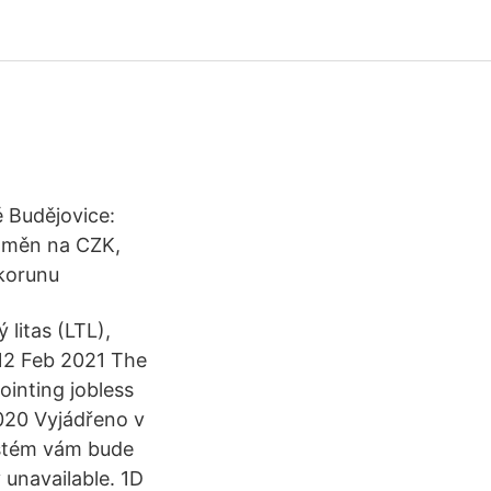
 Budějovice:
d měn na CZK,
 korunu
 litas (LTL),
 12 Feb 2021 The
ointing jobless
2020 Vyjádřeno v
ystém vám bude
 unavailable. 1D