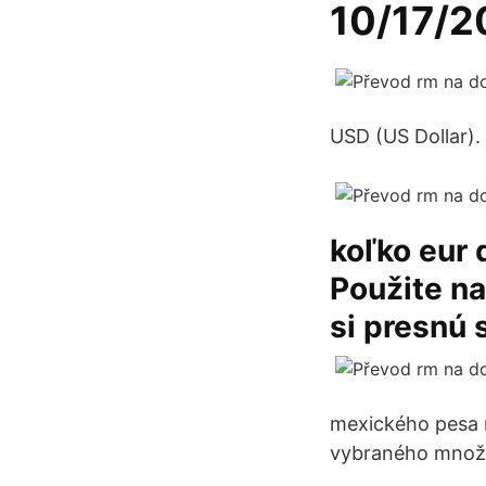
10/17/
USD (US Dollar). 
koľko eur
Použite na
si presnú 
mexického pesa n
vybraného množs