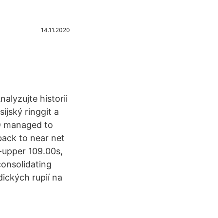
14.11.2020
lyzujte historii
ijský ringgit a
SD managed to
back to near net
-upper 109.00s,
onsolidating
ických rupií na