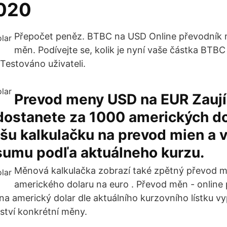
2020
Přepočet peněz. BTBC na USD Online převodník 
měn. Podívejte se, kolik je nyní vaše částka BTBC
Testováno uživateli.
Prevod meny USD na EUR Zauj
 dostanete za 1000 amerických d
šu kalkulačku na prevod mien a v
sumu podľa aktuálneho kurzu.
Měnová kalkulačka zobrazí také zpětný převod 
amerického dolaru na euro . Převod měn - online
a americký dolar dle aktuálního kurzovního lístku 
tví konkrétní měny.