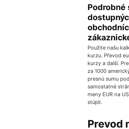
Podrobné s
dostupných
obchodníc
zákaznické
Použite našu kal
kurzu. Převod eu
kurzy a další. P
za 1000 americký
presnú sumu pod
samostatné strán
meny EUR na USD
stúpli.
Prevod 